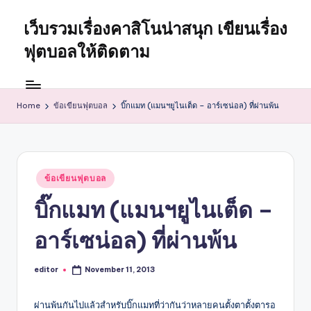
เว็บรวมเรื่องคาสิโนน่าสนุก เขียนเรื่อง
Skip
to
ฟุตบอลให้ติดตาม
content
รวบรวม
ข้อคิด
วิธี
Home
ข้อเขียนฟุตบอล
บิ๊กแมท (แมนฯยูไนเต็ด – อาร์เซน่อล) ที่ผ่านพ้น
สนุก
กับ
คา
สิ
Posted
ข้อเขียนฟุตบอล
โน
in
ออนไลน์
บิ๊กแมท (แมนฯยูไนเต็ด –
ข่าว
อาร์เซน่อล) ที่ผ่านพ้น
สั้น
ผล
บอล
editor
November 11, 2013
Posted
เกม
by
ผ่านพ้นกันไปแล้วสำหรับบิ๊กแมทที่ว่ากันว่าหลายคนตั้งตาตั้งตารอ