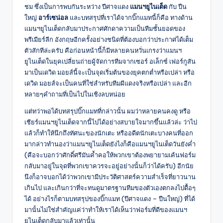
ชม ซึ่งเป็นการพบกันระหว่าง ปีศาจแดง
แมนฯยูไนเต็ด
กับ ปืน
ใหญ่
อาร์เซน่อล
และบทสรุปที่เราได้จากบิ๊กแมทนี้ก็คือ ทางด้าน
แมนฯยูไนเต็ดกลับมาประกาศศักดาความเป็นทีมชั้นยอดของ
พรีเมียร์ลีก อังกฤษอีกครั้งอย่างชนิดที่ต้องบอกว่าประกาศได้เต็ม
ตัวสักทีล่ะครับ คือก่อนหน้านี้ก็มีหลายคนหวั่นเกรงว่าแมนฯ
ยูไนเต็ดในยุคเปลี่ยนถ่ายผู้จัดการทีมจากเซอร์ อเล็กซ์ เฟอร์กูสัน
มาเป็นเดวิด มอยส์นี้จะเป็นจุดเริ่มต้นของยุคตกต่ำหรือเปล่า หรือ
เดวิด มอยส์จะเป็นคนที่ใช่สำหรับทีมผีแดงจริงหรือเปล่า และอีก
หลายๆคำถามที่เป็นไปในเชิงลบหน่อย
แต่ทว่าพอได้บทสรุปบิ๊กแมทที่กล่าวนั้น ผมว่าหลายคนคงดู หรือ
เชียร์แมนฯยูไนเต็ดจากนี้ไปได้อย่างสบายใจมากขึ้นแล้วล่ะ ว่าไป
แล้วก็ทำให้นึกถึงทัศนะของนักเตะ หรืออดีตนักเตะบางคนที่ออก
มากล่าวทำนองว่าแมนฯยูไนเต็ดยังไงก็คือแมนฯยูไนเต็ดวันยังค่ำ
(คือจะบอกว่าศักดิ์ศรีมันค้ำคอให้พวกเขาต้องพยายามเค้นฟอร์ม
กลับมาอยู่ในจุดที่พวกเขาควรจะอยู่อย่างนั้นก็ว่าได้ครับ) อีกนัย
นึงก็อาจบอกได้ว่าพวกเขามีประวัติศาสตร์ความสำเร็จที่ยาวนาน
เกินไป และเกินกว่าที่จะทนดูมาตรฐานทีมของตัวเองตกลงไปดื้อๆ
ได้ อย่างไรก็ตามบทสรุปของบิ๊กแมท (ปีศาจแดง – ปืนใหญ่) ที่ได้
มานั้นไม่ใช่สำคัญแค่ว่าทำให้เราได้เห็นว่าฟอร์มที่ดีของแมนฯ
ยูไนเต็ดกลับมาแล้วเท่านั้น