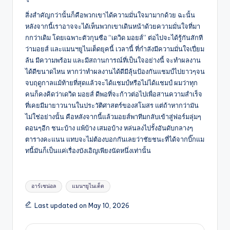
สิ่งสำคัญกว่านั้นก็คือพวกเขาได้ความมั่นใจมามากด้วย ฉะนั้น
หลังจากนี้เราอาจจะได้เห็นพวกเขาเดินหน้าด้วยความมั่นใจที่มา
กกว่าเดิม โดยเฉพาะตัวกุนซือ “เดวิด มอยส์” ต่อไปจะได้รู้กันสักที
ว่ามอยส์ และแมนฯยูไนเต็ดยุคนี้ เวลานี้ ที่กำลังมีความมั่นใจเปี่ยม
ล้น มีความพร้อม และมีสถานการณ์ที่เป็นใจอย่างนี้ จะทำผลงาน
ได้ดีขนาดไหน หากว่าทำผลงานได้ดีมีลุ้นป้องกันแชมป์ไปยาวๆจน
จบฤดูกาลแม้ท้ายที่สุดแล้วจะได้แชมป์หรือไม่ได้แชมป์ ผมว่าทุก
คนก็คงคิดว่าเดวิด มอยส์ ดีพอที่จะก้าวต่อไปเพื่อสานความสำเร็จ
ที่เคยมีมายาวนานในประวัติศาสตร์ของสโมสร แต่ถ้าหากว่ามัน
ไม่ใช่อย่างนั้น คือหลังจากนี้แล้วมอยส์พาทีมกลับเข้าสู่ฟอร์มลุ่มๆ
ดอนๆอีก ชนะบ้าง แพ้บ้าง เสมอบ้าง หล่นลงไปรั้งอันดับกลางๆ
ตารางคะแนน แทบจะไม่ต้องบอกกันเลยว่าชัยชนะที่ได้จากบิ๊กแม
ทนี้มันก็เป็นแค่เรื่องบังเอิญเพียงนัดหนึ่งเท่านั้น
Tags:
อาร์เซน่อล
แมนฯยูไนเต็ด
Last updated on May 10, 2026